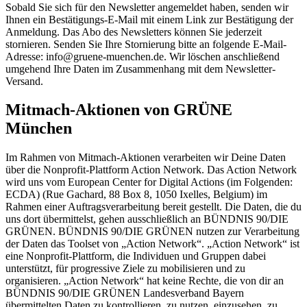
Sobald Sie sich für den Newsletter angemeldet haben, senden wir
Ihnen ein Bestätigungs-E-Mail mit einem Link zur Bestätigung der
Anmeldung. Das Abo des Newsletters können Sie jederzeit
stornieren. Senden Sie Ihre Stornierung bitte an folgende E-Mail-
Adresse: info@gruene-muenchen.de. Wir löschen anschließend
umgehend Ihre Daten im Zusammenhang mit dem Newsletter-
Versand.
Mitmach-Aktionen von GRÜNE
München
Im Rahmen von Mitmach-Aktionen verarbeiten wir Deine Daten
über die Nonprofit-Plattform Action Network. Das Action Network
wird uns vom European Center for Digital Actions (im Folgenden:
ECDA) (Rue Gachard, 88 Box 8, 1050 Ixelles, Belgium) im
Rahmen einer Auftragsverarbeitung bereit gestellt. Die Daten, die du
uns dort übermittelst, gehen ausschließlich an BÜNDNIS 90/DIE
GRÜNEN. BÜNDNIS 90/DIE GRÜNEN nutzen zur Verarbeitung
der Daten das Toolset von „Action Network“. „Action Network“ ist
eine Nonprofit-Plattform, die Individuen und Gruppen dabei
unterstützt, für progressive Ziele zu mobilisieren und zu
organisieren. „Action Network“ hat keine Rechte, die von dir an
BÜNDNIS 90/DIE GRÜNEN Landesverband Bayern
übermittelten Daten zu kontrollieren, zu nutzen, einzusehen, zu