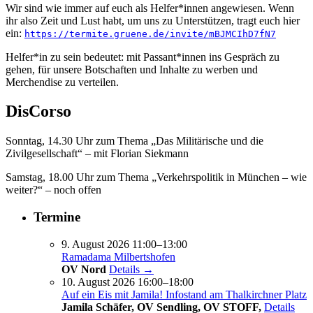
Wir sind wie immer auf euch als Helfer*innen angewiesen. Wenn
ihr also Zeit und Lust habt, um uns zu Unterstützen, tragt euch hier
ein:
https://termite.gruene.de/invite/mBJMCIhD7fN7
Helfer*in zu sein bedeutet: mit Passant*innen ins Gespräch zu
gehen, für unsere Botschaften und Inhalte zu werben und
Merchendise zu verteilen.
DisCorso
Sonntag, 14.30 Uhr zum Thema „Das Militärische und die
Zivilgesellschaft“ – mit Florian Siekmann
Samstag, 18.00 Uhr zum Thema „Verkehrspolitik in München – wie
weiter?“ – noch offen
Termine
9. August 2026 11:00–13:00
Ramadama Milbertshofen
OV Nord
Details →
10. August 2026 16:00–18:00
Auf ein Eis mit Jamila! Infostand am Thalkirchner Platz
Jamila Schäfer, OV Sendling, OV STOFF,
Details