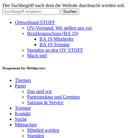
Der Suchbegriff nach dem die Website durchsucht werden soll.
Suchen
Ortsverband STOFF
OV-Vorstand: Wir stellen uns vor
Bezirksausschuss (BA 19)
BA 19 Mitglieder
BA 19 Termine
Spenden an den OV STOFF
Mach mit!
Hauptmenü für Mobilgeräte:
Themen
Partei
Das sind wir
Parteistruktur und Gremien
Satzung & Service
Termine
Kontakt
Suche
Mitmachen
Mitglied werden
Spenden