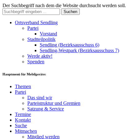
Der Suchbegriff nach dem die Website durchsucht werden soll.
Suchen
Ortsverband Sendling
Partei
Vorstand
Stadtteilpolitik
Sendling (Bezirksausschuss 6)
Sendling-Westpark (Bezirksausschuss 7)
Werde aktiv!
Spenden
Hauptmenü für Mobilgeräte:
Themen
Partei
Das sind wir
Parteistruktur und Gremien
Satzung & Service
Termine
Kontakt
Suche
Mitmachen
Mitglied werden