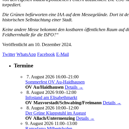
torpediert.
Die Grünen befürworten eine IAA auf dem Messegelände. Dort ist der r
historischen Selbstachtung einer Stadt.
Keine andere Messe bekommt den kostbaren öffentlichen Raum auf dies
Feldherrnhalle für die ISPO?“
Veröffentlicht am
10. Dezember 2024.
Twitter
WhatsApp
Facebook
E-Mail
Termine
7. August 2026 16:00–21:00
Sommerfest OV Au-Haidhausen
OV Au/Haidhausen
Details →
8. August 2026 9:00–12:00
Infostand am Elisabethmarkt
OV Maxvorstadt/Schwabing/Freimann
Details →
8. August 2026 10:00–12:00
Der Grüne Klappstuhl im August
OV Allach/Untermenzing
Details →
9. August 2026 11:00–13:00
Ramadama Milbertshofen