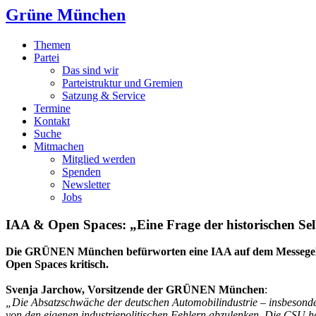
Grüne München
Themen
Partei
Das sind wir
Parteistruktur und Gremien
Satzung & Service
Termine
Kontakt
Suche
Mitmachen
Mitglied werden
Spenden
Newsletter
Jobs
IAA & Open Spaces: „Eine Frage der historischen Sel
Die GRÜNEN München befürworten eine IAA auf dem Messegelände
Open Spaces kritisch.
Svenja Jarchow, Vorsitzende der GRÜNEN München
:
„Die Absatzschwäche der deutschen Automobilindustrie – insbesonder
von den eigenen industriepolitischen Fehlern abzulenken. Die CSU h