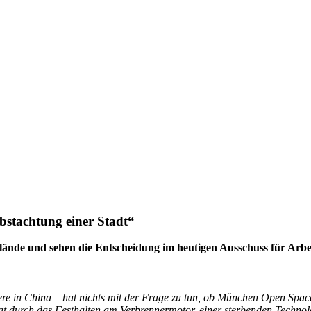
bstachtung einer Stadt“
 und sehen die Entscheidung im heutigen Ausschuss für Arbeit u
e in China – hat nichts mit der Frage zu tun, ob München Open Spaces
at durch das Festhalten am Verbrennermotor, einer sterbenden Technol