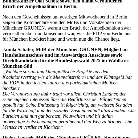
Bundeskanzler Olaf Scholz sowie den damit verbundenen
Bruch der Ampelkoalition in Berlin.
Nach den Geschehnissen am gestrigen Mittwochabend in Berlin
zeigen die Kommentare von den MdBs und Vorsitzenden der
Münchner GRÜNEN, warum der Bruch der Ampelkoalition zwar
vermeidbar aber nun konsequent war, was die FDP von Berlin aus
für München blockiert hatte und worin nun die Chance liegt.
Jamila Schäfer, MdB der Münchner GRÜNEN, Mitglied im
Haushaltsausschuss und im Auswärtigen Ausschuss sowie
Direktkandidatin für die Bundestagswahl 2025 im Wahlkreis
München-Süd
:
„Wichtige sozial- und klimapolitische Projekte aus dem
Koalitionsvertrag wie die Mietrechtsreform und das Klimageld hat
die FDP in den letzten Jahren aus parteitaktischen Motiven
blockiert.
Die Verantwortung dafür trägt vor allem Christian Lindner, der
seine eigenen Interessen über die Bedürfnisse der Bürger*innen
gestellt hat. Seine Entlassung ist folgerichtig, um weiteren Schaden
für die Wirtschaft und den sozialen Zusammenhalt abzuwenden. Alle
Parteien sind nun gut beraten, Neuwahlen und bis dahin
notwendige Entscheidungen geordnet auf den Weg zu bringen. Die
Menschen verdienen Klarheit.“
Dieter Janecek, MdB der Münchner GRÜNEN, Koordinator