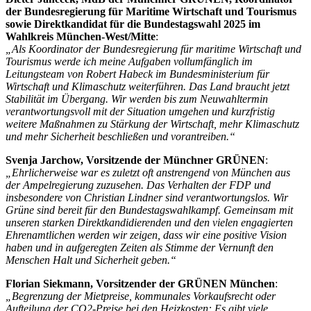
der Bundesregierung für Maritime Wirtschaft und Tourismus
sowie Direktkandidat für die Bundestagswahl 2025 im
Wahlkreis München-West/Mitte
:
„Als Koordinator der Bundesregierung für maritime Wirtschaft und
Tourismus werde ich meine Aufgaben vollumfänglich im
Leitungsteam von Robert Habeck im Bundesministerium für
Wirtschaft und Klimaschutz weiterführen. Das Land braucht jetzt
Stabilität im Übergang. Wir werden bis zum Neuwahltermin
verantwortungsvoll mit der Situation umgehen und kurzfristig
weitere Maßnahmen zu Stärkung der Wirtschaft, mehr Klimaschutz
und mehr Sicherheit beschließen und vorantreiben.“
Svenja Jarchow, Vorsitzende der Münchner GRÜNEN
:
„Ehrlicherweise war es zuletzt oft anstrengend von München aus
der Ampelregierung zuzusehen. Das Verhalten der FDP und
insbesondere von Christian Lindner sind verantwortungslos. Wir
Grüne sind bereit für den Bundestagswahlkampf. Gemeinsam mit
unseren starken Direktkandidierenden und den vielen engagierten
Ehrenamtlichen werden wir zeigen, dass wir eine positive Vision
haben und in aufgeregten Zeiten als Stimme der Vernunft den
Menschen Halt und Sicherheit geben.“
Florian Siekmann, Vorsitzender der GRÜNEN München
:
„Begrenzung der Mietpreise, kommunales Vorkaufsrecht oder
Aufteilung der CO2-Preise bei den Heizkosten: Es gibt viele