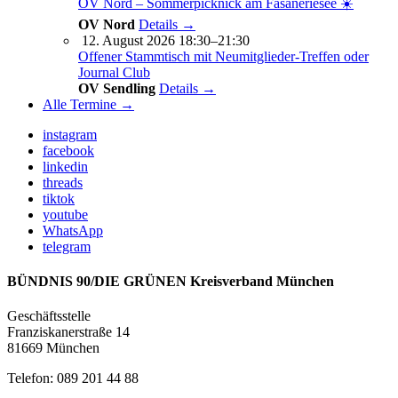
OV Nord – Sommerpicknick am Fasaneriesee ☀️
OV Nord
Details →
12. August 2026 18:30–21:30
Offener Stammtisch mit Neumitglieder-Treffen oder
Journal Club
OV Sendling
Details →
Alle Termine →
instagram
facebook
linkedin
threads
tiktok
youtube
WhatsApp
telegram
BÜNDNIS 90/DIE GRÜNEN Kreisverband München
Geschäftsstelle
Franziskanerstraße 14
81669 München
Telefon: 089 201 44 88