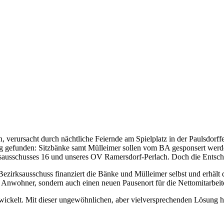
, verursacht durch nächtliche Feiernde am Spielplatz in der Paulsdorf
 gefunden: Sitzbänke samt Mülleimer sollen vom BA gesponsert werden
rksausschusses 16 und unseres OV Ramersdorf-Perlach. Doch die Entsch
zirksausschuss finanziert die Bänke und Mülleimer selbst und erhält d
e Anwohner, sondern auch einen neuen Pausenort für die Nettomitarbeit
ntwickelt. Mit dieser ungewöhnlichen, aber vielversprechenden Lösung h