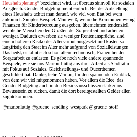
Haushaltsplanung
“ bezeichnet wird, ist überaus sinnvoll für sozialen
Ausgleich. Gender Budgeting meint einfach: Bei der Aufstellung
eines Haushalts achtet man darauf, wie viel vom Etat bei wem
ankommt. Simples Beispiel: Man weiß, wenn die Kommunen wenig
Finanzen für Kinderbetreuung ausgeben, übernehmen tendenziell
weibliche Menschen den Großteil der Sorgearbeit und arbeiten
weniger. Dadurch erwerben sie weniger Rentenansprüche, sind
einem höheren Risiko der Altersarmut ausgesetzt und kosten so
langfristig den Staat im Alter mehr aufgrund von Sozialleistungen.
Das heißt, es lohnt sich schon allein rechnerisch, Frauen bei der
Sorgearbeit zu entlasten. Es gäbe noch viele andere spannende
Beispiele, wie sie uns Marion Lüttig aus ihrer Arbeit als Stadträtin
mit Fokus auf Soziales, Gleichstellungs- und Queerthemen
geschildert hat. Danke, liebe Marion, für den spannenden Einblick,
von dem wir viel mitgenommen haben. Vor allem die Idee, das
Gender Budgeting auch in den Bezirksausschüssen stärker ins
Bewusstsein zu rücken, damit die dort bereitgestellten Gelder allen
zugutekommen.
@marionluttig @gruene_sendling_westpark @gruene_stoff