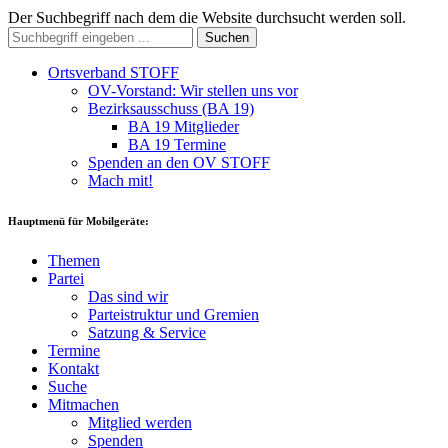
Der Suchbegriff nach dem die Website durchsucht werden soll.
Suchen
Ortsverband STOFF
OV-Vorstand: Wir stellen uns vor
Bezirksausschuss (BA 19)
BA 19 Mitglieder
BA 19 Termine
Spenden an den OV STOFF
Mach mit!
Hauptmenü für Mobilgeräte:
Themen
Partei
Das sind wir
Parteistruktur und Gremien
Satzung & Service
Termine
Kontakt
Suche
Mitmachen
Mitglied werden
Spenden