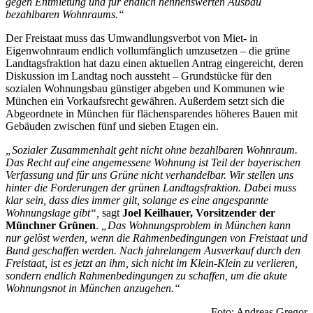
gegen Entmietung und für endlich nennenswerten Ausbau
bezahlbaren Wohnraums.“
Der Freistaat muss das Umwandlungsverbot von Miet- in
Eigenwohnraum endlich vollumfänglich umzusetzen – die grüne
Landtagsfraktion hat dazu einen aktuellen Antrag eingereicht, deren
Diskussion im Landtag noch aussteht – Grundstücke für den
sozialen Wohnungsbau günstiger abgeben und Kommunen wie
München ein Vorkaufsrecht gewähren. Außerdem setzt sich die
Abgeordnete in München für flächensparendes höheres Bauen mit
Gebäuden zwischen fünf und sieben Etagen ein.
„Sozialer Zusammenhalt geht nicht ohne bezahlbaren Wohnraum.
Das Recht auf eine angemessene Wohnung ist Teil der bayerischen
Verfassung und für uns Grüne nicht verhandelbar. Wir stellen uns
hinter die Forderungen der grünen Landtagsfraktion. Dabei muss
klar sein, dass dies immer gilt, solange es eine angespannte
Wohnungslage gibt“,
sagt
Joel Keilhauer, Vorsitzender der
Münchner Grünen
.
„Das Wohnungsproblem in München kann
nur gelöst werden, wenn die Rahmenbedingungen von Freistaat und
Bund geschaffen werden. Nach jahrelangem Ausverkauf durch den
Freistaat, ist es jetzt an ihm, sich nicht im Klein-Klein zu verlieren,
sondern endlich Rahmenbedingungen zu schaffen, um die akute
Wohnungsnot in München anzugehen.“
Foto: Andreas Gregor