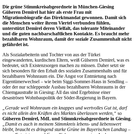
Die grüne Stimmkreisabgeordnete in München-Giesing
Gülseren Demirel hat hier als erste Frau mit
Migrationsbiografie das Direktmandat gewonnen. Damit sich
die Menschen weiter ihrem Viertel verbunden fühlen,
unterstützt Demirel deren Vielfalt, das tolerante Miteinander
und die guten nachbarschaftlichen Kontakte. Es braucht mehr
bezahlbaren Wohnraum, damit der soziale Zusammenhalt nicht
gefährdet ist.
Als Sozialarbeiterin und Tochter von aus der Türkei
eingewanderten, kurdischen Eltern, weiß Gülseren Demirel, was es
bedeutet, sich Existenzsorgen machen zu müssen. Daher setzt sie
sich besonders für den Erhalt des sozialen Zusammenhalts und für
bezahlbaren Wohnraum ein. Die Angst vor Entmietung nach
Eigentümerwechsel – wie beim Siggi-Sommer-Haus in Sendling –
oder der nur schleppende Ausbau bezahlbaren Wohnraums in der
Chiemgaustraße in Giesing: All das sind Ergebnisse einer
desaströsen Wohnbaupolitik der Söder-Regierung in Bayern.
„Gerade weil Wohnraum ein knappes und wertvolles Gut ist, darf
es nicht allein den Kräften des Marktes überlassen werden,“
so
Gülseren Demirel, MdL und Stimmkreisabgeordnete in Giesing
.
„Damit es auch in meinem Stimmkreis lebens- und liebenswert
bleibt, braucht es dringend starke Grüne im Bayerischen Landtag –