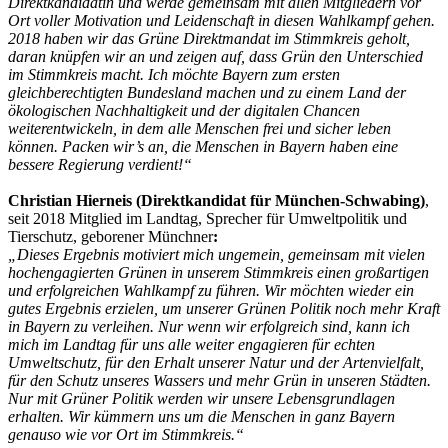
Direktkandidatin und werde gemeinsam mit allen Mitgliedern vor
Ort voller Motivation und Leidenschaft in diesen Wahlkampf gehen.
2018 haben wir das Grüne Direktmandat im Stimmkreis geholt,
daran knüpfen wir an und zeigen auf, dass Grün den Unterschied
im Stimmkreis macht. Ich möchte Bayern zum ersten
gleichberechtigten Bundesland machen und zu einem Land der
ökologischen Nachhaltigkeit und der digitalen Chancen
weiterentwickeln, in dem alle Menschen frei und sicher leben
können. Packen wir’s an, die Menschen in Bayern haben eine
bessere Regierung verdient!“
Christian Hierneis (Direktkandidat für München-Schwabing)
,
seit 2018 Mitglied im Landtag, Sprecher für Umweltpolitik und
Tierschutz, geborener Münchner
:
„Dieses Ergebnis motiviert mich ungemein, gemeinsam mit vielen
hochengagierten Grünen in unserem Stimmkreis einen großartigen
und erfolgreichen Wahlkampf zu führen. Wir möchten wieder ein
gutes Ergebnis erzielen, um unserer Grünen Politik noch mehr Kraft
in Bayern zu verleihen. Nur wenn wir erfolgreich sind, kann ich
mich im Landtag für uns alle weiter engagieren für echten
Umweltschutz, für den Erhalt unserer Natur und der Artenvielfalt,
für den Schutz unseres Wassers und mehr Grün in unseren Städten.
Nur mit Grüner Politik werden wir unsere Lebensgrundlagen
erhalten. Wir kümmern uns um die Menschen in ganz Bayern
genauso wie vor Ort im Stimmkreis.“