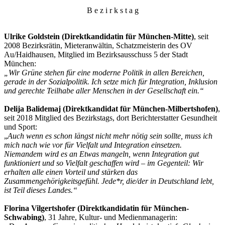
B e z i r k s t a g
Ulrike Goldstein (Direktkandidatin für München-Mitte)
, seit
2008 Bezirksrätin, Mieteranwältin, Schatzmeisterin des OV
Au/Haidhausen, Mitglied im Bezirksausschuss 5 der Stadt
München:
„Wir Grüne stehen für eine moderne Politik in allen Bereichen,
gerade in der Sozialpolitik. Ich setze mich für Integration, Inklusion
und gerechte Teilhabe aller Menschen in der Gesellschaft ein.“
Delija Balidemaj (Direktkandidat für München-Milbertshofen)
,
seit 2018 Mitglied des Bezirkstags, dort Berichterstatter Gesundheit
und Sport:
„
Auch wenn es schon längst nicht mehr nötig sein sollte, muss ich
mich nach wie vor für Vielfalt und Integration einsetzen.
Niemandem wird es an Etwas mangeln, wenn Integration gut
funktioniert und so Vielfalt geschaffen wird – im Gegenteil: Wir
erhalten alle einen Vorteil und stärken das
Zusammengehörigkeitsgefühl. Jede*r, die/der in Deutschland lebt,
ist Teil dieses Landes.“
Florina Vilgertshofer (Direktkandidatin für München-
Schwabing)
, 31 Jahre, Kultur- und Medienmanagerin: