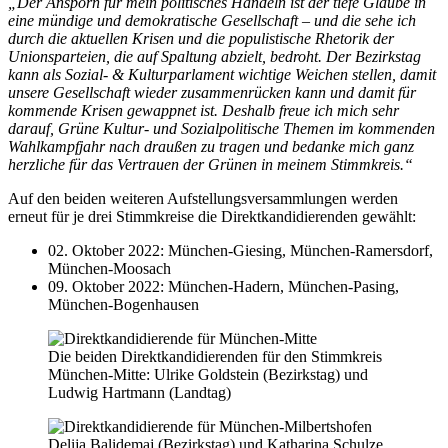
„Der Ansporn für mein politisches Handeln ist der tiefe Glaube in
eine mündige und demokratische Gesellschaft – und die sehe ich
durch die aktuellen Krisen und die populistische Rhetorik der
Unionsparteien, die auf Spaltung abzielt, bedroht. Der Bezirkstag
kann als Sozial- & Kulturparlament wichtige Weichen stellen, damit
unsere Gesellschaft wieder zusammenrücken kann und damit für
kommende Krisen gewappnet ist. Deshalb freue ich mich sehr
darauf, Grüne Kultur- und Sozialpolitische Themen im kommenden
Wahlkampfjahr nach draußen zu tragen und bedanke mich ganz
herzliche für das Vertrauen der Grünen in meinem Stimmkreis.“
Auf den beiden weiteren Aufstellungsversammlungen werden
erneut für je drei Stimmkreise die Direktkandidierenden gewählt:
02. Oktober 2022: München-Giesing, München-Ramersdorf,
München-Moosach
09. Oktober 2022: München-Hadern, München-Pasing,
München-Bogenhausen
Die beiden Direktkandidierenden für den Stimmkreis
München-Mitte: Ulrike Goldstein (Bezirkstag) und
Ludwig Hartmann (Landtag)
Delija Balidemaj (Bezirkstag) und Katharina Schulze