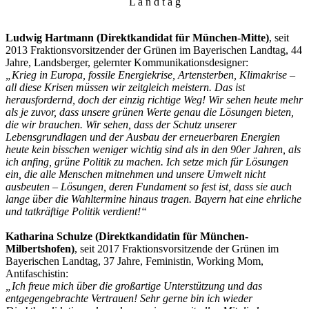
L a n d t a g
Ludwig Hartmann (Direktkandidat für München-Mitte)
, seit
2013 Fraktionsvorsitzender der Grünen im Bayerischen Landtag, 44
Jahre, Landsberger, gelernter Kommunikationsdesigner:
„Krieg in Europa, fossile Energiekrise, Artensterben, Klimakrise –
all diese Krisen müssen wir zeitgleich meistern. Das ist
herausfordernd, doch der einzig richtige Weg! Wir sehen heute mehr
als je zuvor, dass unsere grünen Werte genau die Lösungen bieten,
die wir brauchen. Wir sehen, dass der Schutz unserer
Lebensgrundlagen und der Ausbau der erneuerbaren Energien
heute kein bisschen weniger wichtig sind als in den 90er Jahren, als
ich anfing, grüne Politik zu machen. Ich setze mich für Lösungen
ein, die alle Menschen mitnehmen und unsere Umwelt nicht
ausbeuten – Lösungen, deren Fundament so fest ist, dass sie auch
lange über die Wahltermine hinaus tragen. Bayern hat eine ehrliche
und tatkräftige Politik verdient!“
Katharina Schulze (Direktkandidatin für München-
Milbertshofen)
, seit 2017 Fraktionsvorsitzende der Grünen im
Bayerischen Landtag, 37 Jahre, Feministin, Working Mom,
Antifaschistin:
„Ich freue mich über die großartige Unterstützung und das
entgegengebrachte Vertrauen! Sehr gerne bin ich wieder