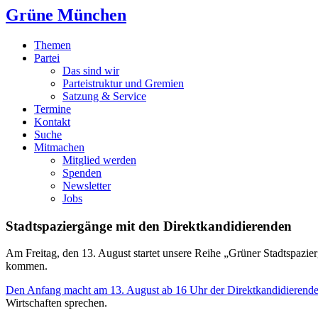
Grüne München
Themen
Partei
Das sind wir
Parteistruktur und Gremien
Satzung & Service
Termine
Kontakt
Suche
Mitmachen
Mitglied werden
Spenden
Newsletter
Jobs
Stadtspaziergänge mit den Direktkandidierenden
Am Freitag, den 13. August startet unsere Reihe „Grüner Stadtspaz
kommen.
Den Anfang macht am 13. August ab 16 Uhr der Direktkandidierende
Wirtschaften sprechen.