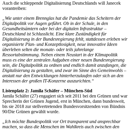
Auch die schleppende Digitalisierung Deutschlands will Janecek
vorantreiben:
„Wie unter einem Brennglas hat die Pandemie das Scheitern der
Digitalpolitik vor Augen geführt. Ob in der Schule, in den
Gesundheitsämtern oder bei der digitalen Infrastruktur –
Deutschland ist Schlusslicht. Eine klare Zuständigkeit für
Digitalisierung in der Bundesregierung fehlt, stattdessen erleben wir
organisierte Plan- und Konzeptlosigkeit, neue innovative Ideen
überleben selten die monate- oder teils jahrelange
Ressortabstimmung. Neben einem Neustart in der Klimapolitik
muss es eine der zentralen Aufgaben einer neuen Bundesregierung
sein, die Digitalpolitik zu ordnen und endlich damit anzufangen, die
Digitalisierung zu gestalten, und zwar im Sinne des Gemeinwohls –
anstatt nur den Entwicklungen hinterherzulaufen oder sich an den
Interessen der großen IT-Konzerne auszurichten.“
Listenplatz 2: Jamila Schäfer – München-Süd
Jamila Schäfer (27) engagiert sich seit 2011 bei den Grünen und war
Sprecherin der Grünen Jugend, erst in München, dann bundesweit,
bis sie 2018 zur stellvertretenden Bundesvorsitzenden von Bündnis
90/Die Grünen gewählt wurde.
„Ich möchte Bundespolitik vor Ort transparent und ansprechbar
machen, so dass die Menschen im Wahlkreis auch zwischen den