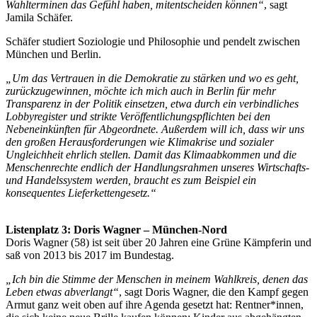
Wahlterminen das Gefühl haben, mitentscheiden können“
, sagt
Jamila Schäfer.
Schäfer studiert Soziologie und Philosophie und pendelt zwischen
München und Berlin.
„Um das Vertrauen in die Demokratie zu stärken und wo es geht,
zurückzugewinnen, möchte ich mich auch in Berlin für mehr
Transparenz in der Politik einsetzen, etwa durch ein verbindliches
Lobbyregister und strikte Veröffentlichungspflichten bei den
Nebeneinkünften für Abgeordnete. Außerdem will ich, dass wir uns
den großen Herausforderungen wie Klimakrise und sozialer
Ungleichheit ehrlich stellen. Damit das Klimaabkommen und die
Menschenrechte endlich der Handlungsrahmen unseres Wirtschafts-
und Handelssystem werden, braucht es zum Beispiel ein
konsequentes Lieferkettengesetz.“
Listenplatz 3: Doris Wagner – München-Nord
Doris Wagner (58) ist seit über 20 Jahren eine Grüne Kämpferin und
saß von 2013 bis 2017 im Bundestag.
„Ich bin die Stimme der Menschen in meinem Wahlkreis, denen das
Leben etwas abverlangt“
, sagt Doris Wagner, die den Kampf gegen
Armut ganz weit oben auf ihre Agenda gesetzt hat: Rentner*innen,