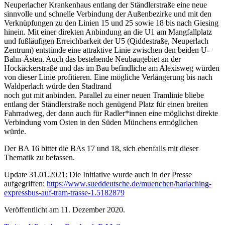
Neuperlacher Krankenhaus entlang der Ständlerstraße eine neue
sinnvolle und schnelle Verbindung der Außenbezirke und mit den
Verknüpfungen zu den Linien 15 und 25 sowie 18 bis nach Giesing
hinein. Mit einer direkten Anbindung an die U1 am Mangfallplatz
und fußläufigen Erreichbarkeit der U5 (Qiddestraße, Neuperlach
Zentrum) entstünde eine attraktive Linie zwischen den beiden U-
Bahn-Ästen. Auch das bestehende Neubaugebiet an der
Hockäckerstraße und das im Bau befindliche am Alexisweg würden
von dieser Linie profitieren. Eine mögliche Verlängerung bis nach
Waldperlach würde den Stadtrand
noch gut mit anbinden. Parallel zu einer neuen Tramlinie bliebe
entlang der Ständlerstraße noch genügend Platz für einen breiten
Fahrradweg, der dann auch für Radler*innen eine möglichst direkte
Verbindung vom Osten in den Süden Münchens ermöglichen
würde.
Der BA 16 bittet die BAs 17 und 18, sich ebenfalls mit dieser
Thematik zu befassen.
Update 31.01.2021: Die Initiative wurde auch in der Presse
aufgegriffen:
https://www.sueddeutsche.de/muenchen/harlaching-
expressbus-auf-tram-trasse-1.5182879
Veröffentlicht am
11. Dezember 2020.