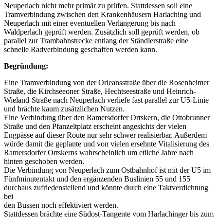
Neuperlach nicht mehr primär zu prüfen. Stattdessen soll eine
Tramverbindung zwischen den Krankenhäusern Harlaching und
Neuperlach mit einer eventuellen Verlängerung bis nach
Waldperlach geprüft werden. Zusätzlich soll geprüft werden, ob
parallel zur Trambahnstrecke entlang der Ständlerstraße eine
schnelle Radverbindung geschaffen werden kann.
Begründung:
Eine Tramverbindung von der Orleansstraße über die Rosenheimer
Straße, die Kirchseeoner Straße, Hechtseestraße und Heinrich-
Wieland-Straße nach Neuperlach verliefe fast parallel zur U5-Linie
und brächte kaum zusätzlichen Nutzen.
Eine Verbindung über den Ramersdorfer Ortskern, die Ottobrunner
Straße und den Pfanzeltplatz erscheint angesichts der vielen
Engpässe auf dieser Route nur sehr schwer realisierbar. Außerdem
würde damit die geplante und von vielen ersehnte Vitalisierung des
Ramersdorfer Ortskerns wahrscheinlich um etliche Jahre nach
hinten geschoben werden.
Die Verbindung von Neuperlach zum Ostbahnhof ist mit der U5 im
Fünfminutentakt und den ergänzenden Buslinien 55 und 155
durchaus zufriedenstellend und könnte durch eine Taktverdichtung
bei
den Bussen noch effektiviert werden.
Stattdessen brächte eine Südost-Tangente vom Harlachinger bis zum