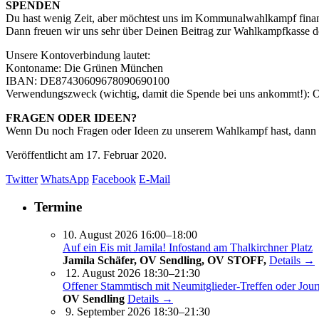
SPENDEN
Du hast wenig Zeit, aber möchtest uns im Kommunalwahlkampf finanz
Dann freuen wir uns sehr über Deinen Beitrag zur Wahlkampfkasse des
Unsere Kontoverbindung lautet:
Kontoname: Die Grünen München
IBAN: DE87430609678090690100
Verwendungszweck (wichtig, damit die Spende bei uns ankommt!): 
FRAGEN ODER IDEEN?
Wenn Du noch Fragen oder Ideen zu unserem Wahlkampf hast, dann s
Veröffentlicht am
17. Februar 2020.
Twitter
WhatsApp
Facebook
E-Mail
Termine
10. August 2026 16:00–18:00
Auf ein Eis mit Jamila! Infostand am Thalkirchner Platz
Jamila Schäfer, OV Sendling, OV STOFF,
Details →
12. August 2026 18:30–21:30
Offener Stammtisch mit Neumitglieder-Treffen oder Jour
OV Sendling
Details →
9. September 2026 18:30–21:30