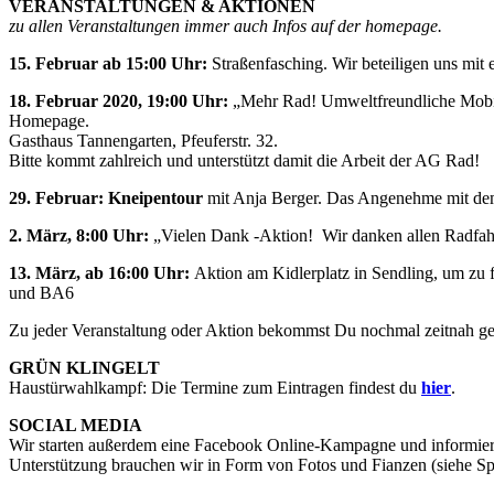
VERANSTALTUNGEN & AKTIONEN
zu allen Veranstaltungen immer auch Infos auf der homepage.
15. Februar ab 15:00 Uhr:
Straßenfasching. Wir beteiligen uns mit
18. Februar 2020, 19:00 Uhr:
„Mehr Rad! Umweltfreundliche Mobil
Homepage.
Gasthaus Tannengarten, Pfeuferstr. 32.
Bitte kommt zahlreich und unterstützt damit die Arbeit der AG Rad!
29. Februar: Kneipentour
mit Anja Berger. Das Angenehme mit d
2. März, 8:00 Uhr:
„Vielen Dank -Aktion! Wir danken allen Radfahr
13. März, ab 16:00 Uhr:
Aktion am Kidlerplatz in Sendling, um zu for
und BA6
Zu jeder Veranstaltung oder Aktion bekommst Du nochmal zeitnah ges
GRÜN KLINGELT
Haustürwahlkampf: Die Termine zum Eintragen findest du
hier
.
SOCIAL MEDIA
Wir starten außerdem eine Facebook Online-Kampagne und informier
Unterstützung brauchen wir in Form von Fotos und Fianzen (siehe S