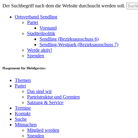
Der Suchbegriff nach dem die Website durchsucht werden soll.
Ortsverband Sendling
Partei
Vorstand
Stadtteilpolitik
Sendling (Bezirksausschuss 6)
Sendling-Westpark (Bezirksausschuss 7)
Werde aktiv!
Spenden
Hauptmenü für Mobilgeräte:
Themen
Partei
Das sind wir
Parteistruktur und Gremien
Satzung & Service
Termine
Kontakt
Suche
Mitmachen
Mitglied werden
Spenden