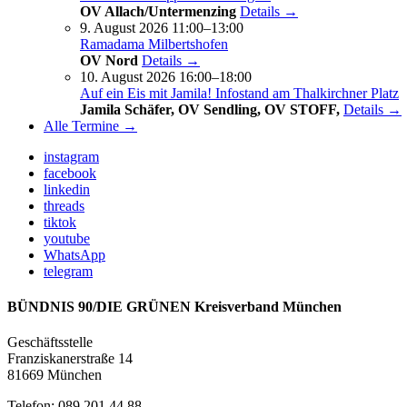
OV Allach/Untermenzing
Details →
9. August 2026 11:00–13:00
Ramadama Milbertshofen
OV Nord
Details →
10. August 2026 16:00–18:00
Auf ein Eis mit Jamila! Infostand am Thalkirchner Platz
Jamila Schäfer, OV Sendling, OV STOFF,
Details →
Alle Termine →
instagram
facebook
linkedin
threads
tiktok
youtube
WhatsApp
telegram
BÜNDNIS 90/DIE GRÜNEN Kreisverband München
Geschäftsstelle
Franziskanerstraße 14
81669 München
Telefon: 089 201 44 88