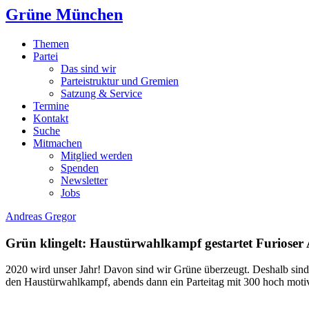
Grüne München
Themen
Partei
Das sind wir
Parteistruktur und Gremien
Satzung & Service
Termine
Kontakt
Suche
Mitmachen
Mitglied werden
Spenden
Newsletter
Jobs
Andreas Gregor
Grün klingelt: Haustürwahlkampf gestartet
Furioser 
2020 wird unser Jahr! Davon sind wir Grüne überzeugt. Deshalb sind 
den Haustürwahlkampf, abends dann ein Parteitag mit 300 hoch motivie