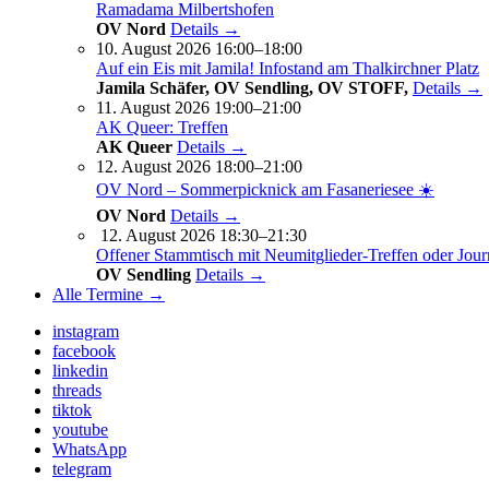
Ramadama Milbertshofen
OV Nord
Details →
10. August 2026 16:00–18:00
Auf ein Eis mit Jamila! Infostand am Thalkirchner Platz
Jamila Schäfer, OV Sendling, OV STOFF,
Details →
11. August 2026 19:00–21:00
AK Queer: Treffen
AK Queer
Details →
12. August 2026 18:00–21:00
OV Nord – Sommerpicknick am Fasaneriesee ☀️
OV Nord
Details →
12. August 2026 18:30–21:30
Offener Stammtisch mit Neumitglieder-Treffen oder Jour
OV Sendling
Details →
Alle Termine →
instagram
facebook
linkedin
threads
tiktok
youtube
WhatsApp
telegram