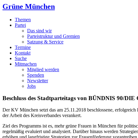
Grüne München
Themen
Partei
Das sind wir
Parteistruktur und Gremien
Satzung & Service
Termine
Kontakt
Suche
Mitmachen
Mitglied werden
Spenden
Newsletter
Jobs
Beschluss des Stadtparteitags von BÜNDNIS 90/D
Der KV München setzt das am 25.11.2018 beschlossene, erfolgreich l
der Arbeit des Kreisverbandes verankert.
Ziel des Programms ist es, mehr grüne Frauen in München für politis
regelmäßig evaluiert und analysiert. Darüber hinaus werden Strategie
erhöhen und langfristige Strategien zur Frauenförderung vorantreiben