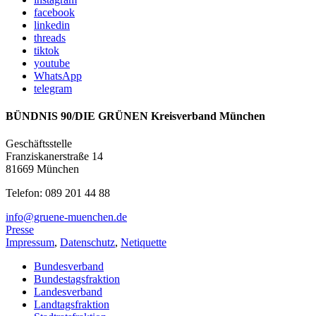
facebook
linkedin
threads
tiktok
youtube
WhatsApp
telegram
BÜNDNIS 90/DIE GRÜNEN Kreisverband München
Geschäftsstelle
Franziskanerstraße 14
81669 München
Telefon: 089 201 44 88
info@gruene-muenchen.de
Presse
Impressum
,
Datenschutz
,
Netiquette
Bundesverband
Bundestagsfraktion
Landesverband
Landtagsfraktion