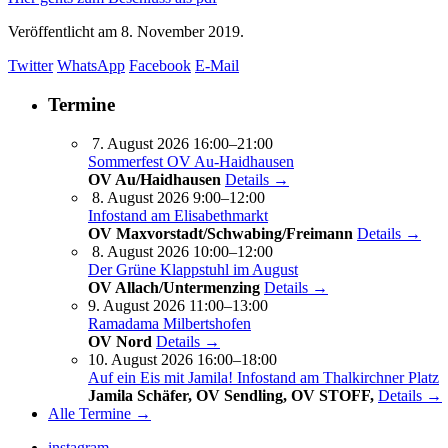
Veröffentlicht am
8. November 2019.
Twitter
WhatsApp
Facebook
E-Mail
Termine
7. August 2026 16:00–21:00
Sommerfest OV Au-Haidhausen
OV Au/Haidhausen
Details →
8. August 2026 9:00–12:00
Infostand am Elisabethmarkt
OV Maxvorstadt/Schwabing/Freimann
Details →
8. August 2026 10:00–12:00
Der Grüne Klappstuhl im August
OV Allach/Untermenzing
Details →
9. August 2026 11:00–13:00
Ramadama Milbertshofen
OV Nord
Details →
10. August 2026 16:00–18:00
Auf ein Eis mit Jamila! Infostand am Thalkirchner Platz
Jamila Schäfer, OV Sendling, OV STOFF,
Details →
Alle Termine →
instagram