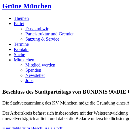
Grüne München
Themen
Partei
Das sind wir
Parteistruktur und Gremien
Satzung & Service
Termine
Kontakt
Suche
Mitmachen
Mitglied werden
Spenden
Newsletter
Jobs
Beschluss des Stadtparteitags von BÜNDNIS 90/D
Die Stadtversammlung des KV München möge die Gründung eines Arbe
Der Arbeitskreis befasst sich insbesondere mit der Weiterentwicklung 
umweltverträglich aufteilt und dabei die Bedarfe unterschiedlichster g
Hier gehts zum Beschluss als pdf