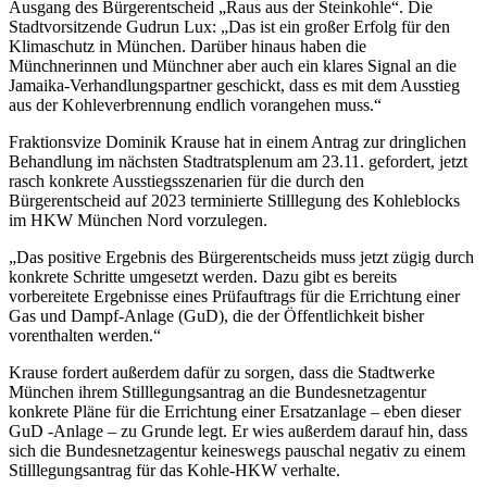
Ausgang des Bürgerentscheid „Raus aus der Steinkohle“. Die
Stadtvorsitzende Gudrun Lux: „Das ist ein großer Erfolg für den
Klimaschutz in München. Darüber hinaus haben die
Münchnerinnen und Münchner aber auch ein klares Signal an die
Jamaika-Verhandlungspartner geschickt, dass es mit dem Ausstieg
aus der Kohleverbrennung endlich vorangehen muss.“
Fraktionsvize Dominik Krause hat in einem Antrag zur dringlichen
Behandlung im nächsten Stadtratsplenum am 23.11. gefordert, jetzt
rasch konkrete Ausstiegsszenarien für die durch den
Bürgerentscheid auf 2023 terminierte Stilllegung des Kohleblocks
im HKW München Nord vorzulegen.
„Das positive Ergebnis des Bürgerentscheids muss jetzt zügig durch
konkrete Schritte umgesetzt werden. Dazu gibt es bereits
vorbereitete Ergebnisse eines Prüfauftrags für die Errichtung einer
Gas und Dampf-Anlage (GuD), die der Öffentlichkeit bisher
vorenthalten werden.“
Krause fordert außerdem dafür zu sorgen, dass die Stadtwerke
München ihrem Stilllegungsantrag an die Bundesnetzagentur
konkrete Pläne für die Errichtung einer Ersatzanlage – eben dieser
GuD -Anlage – zu Grunde legt. Er wies außerdem darauf hin, dass
sich die Bundesnetzagentur keineswegs pauschal negativ zu einem
Stilllegungsantrag für das Kohle-HKW verhalte.