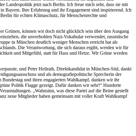
Landespolitik jetzt nach Berlin. Ich freue mich sehr, dass sie mit
 in Bayern. Ihre Erfahrung und ihr Engagement sind inspirierend. Ich
Berlin für echten Klimaschutz, für Menschenrechte und
er Grünen, können wir doch nicht glücklich sein über den Ausgang
einziehen, die unverhohlen Nazi-Vokabular verwendet, rassistische
Truppe in München deutlich weniger Menschen erreicht hat als
hlands. Die Verantwortung, die sich daraus ergibt, werden wir für
ichkeit und Mitgefühl, statt für Hass und Hetze. Wir Grüne werden
rpasste, und Peter Heilrath, Direktkandidat in München-Süd, dankt
idigungsausschuss und als demografiepolitische Sprecherin der
t im Bundestag und ihren engagierten Wahlkampf, danken wir ihr
rüne Politik Flagge gezeigt. Dafür danken wir sehr!“ Hunderte
ranstaltungen. „Wahnsinn, was diese Partei auf die Beine gestellt
 ganz neue Mitglieder haben gemeinsam mit voller Kraft Wahlkampf