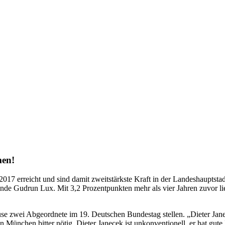
men!
 erreicht und sind damit zweitstärkste Kraft in der Landeshauptstadt. 
zende Gudrun Lux. Mit 3,2 Prozentpunkten mehr als vier Jahren zuvor 
zwei Abgeordnete im 19. Deutschen Bundestag stellen. „Dieter Janecek
 in München bitter nötig. Dieter Janecek ist unkonventionell, er hat gu