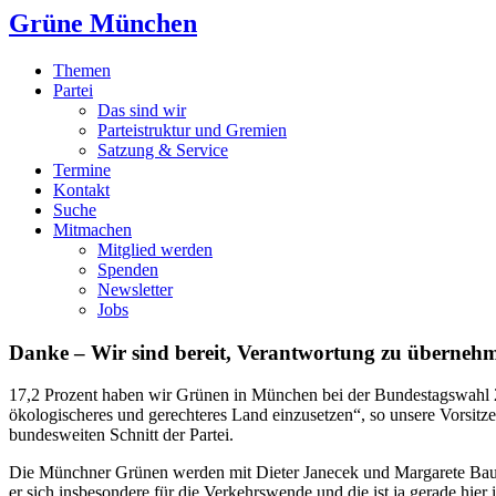
Grüne München
Themen
Partei
Das sind wir
Parteistruktur und Gremien
Satzung & Service
Termine
Kontakt
Suche
Mitmachen
Mitglied werden
Spenden
Newsletter
Jobs
Danke – Wir sind bereit, Verantwortung zu überneh
17,2 Prozent haben wir Grünen in München bei der Bundestagswahl 2017
ökologischeres und gerechteres Land einzusetzen“, so unsere Vorsit
bundesweiten Schnitt der Partei.
Die Münchner Grünen werden mit Dieter Janecek und Margarete Bause 
er sich insbesondere für die Verkehrswende und die ist ja gerade hier