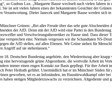
g“, so Gudrun Lux. „Margarete Bause wechselt nach vielen Jahren in der 
ie ist seit vielen Jahren eines der bekanntesten Gesichter der Grünen
n Verantwortung. Dieter Janecek und Margarete Bause werden sich in 
Münchner Grünen: „Bei aller Freude über das sehr gute Abschneiden d
chneiden der AfD. Denn mit der AfD wird eine Partei in den Bundestag 
ustbezweifler und Verschwörungstheoretiker zu Hause sind. Dass dieser 
ne versprechen eins: Niemals vergessen wir die Schandtaten NS-Deutsc
egen die AfD stellen, auf allen Ebenen. Wir Grüne stehen für Menschl
en Angriff auf sie stehenlassen.“
m 18. Deutschen Bundestag angehörte, den Wiedereinzug aber knapp ve
g eine hervorragende grüne Abgeordnete, die wertvolle Arbeit im Verte
 sondern immer einen engen Kontakt zur Basis gepflegt. Für ihre Arbei
h Peter Heilrath geführt. Unermüdlich hat er im Münchner Süden für g
nen geworben, sei es an Infoständen, im Haustürwahlkampf oder bei Ve
en haben stetigen Mitgliederzuwachs zu verzeichnen. Altgediente und