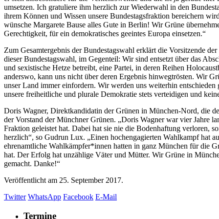
umsetzen. Ich gratuliere ihm herzlich zur Wiederwahl in den Bundesta
ihrem Können und Wissen unsere Bundestagsfraktion bereichern wird. S
wünsche Margarete Bause alles Gute in Berlin! Wir Grüne übernehme
Gerechtigkeit, für ein demokratisches geeintes Europa einsetzen.“
Zum Gesamtergebnis der Bundestagswahl erklärt die Vorsitzende der 
dieser Bundestagswahl, im Gegenteil: Wir sind entsetzt über das Abs
und sexistische Hetze betreibt, eine Partei, in deren Reihen Holoca
anderswo, kann uns nicht über deren Ergebnis hinwegtrösten. Wir Grü
unser Land immer einfordern. Wir werden uns weiterhin entschieden g
unsere freiheitliche und plurale Demokratie stets verteidigen und kein
Doris Wagner, Direktkandidatin der Grünen in München-Nord, die de
der Vorstand der Münchner Grünen. „Doris Wagner war vier Jahre lan
Fraktion geleistet hat. Dabei hat sie nie die Bodenhaftung verloren,
herzlich“, so Gudrun Lux. „Einen hochengagierten Wahlkampf hat auc
ehrenamtliche Wahlkämpfer*innen hatten in ganz München für die Grü
hat. Der Erfolg hat unzählige Väter und Mütter. Wir Grüne in Münch
gemacht. Danke!“
Veröffentlicht am
25. September 2017.
Twitter
WhatsApp
Facebook
E-Mail
Termine