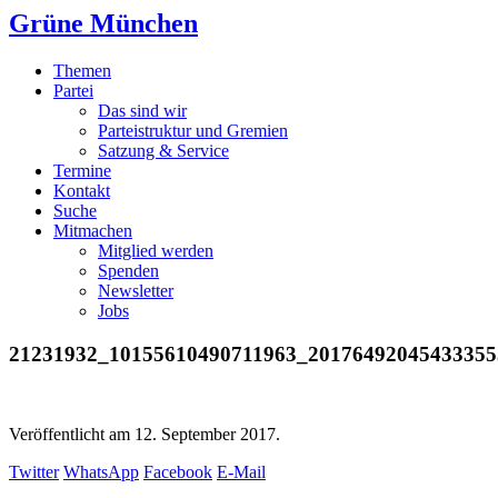
Grüne München
Themen
Partei
Das sind wir
Parteistruktur und Gremien
Satzung & Service
Termine
Kontakt
Suche
Mitmachen
Mitglied werden
Spenden
Newsletter
Jobs
21231932_10155610490711963_20176492045433355
Veröffentlicht am
12. September 2017.
Twitter
WhatsApp
Facebook
E-Mail