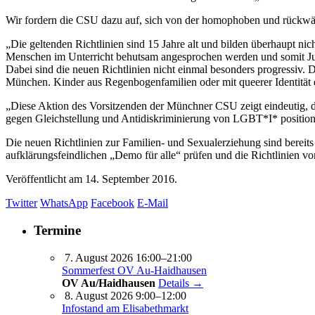
Wir fordern die CSU dazu auf, sich von der homophoben und rückwär
„Die geltenden Richtlinien sind 15 Jahre alt und bilden überhaupt nic
Menschen im Unterricht behutsam angesprochen werden und somit Jugen
Dabei sind die neuen Richtlinien nicht einmal besonders progressiv. D
München. Kinder aus Regenbogenfamilien oder mit queerer Identitä
„Diese Aktion des Vorsitzenden der Münchner CSU zeigt eindeutig, d
gegen Gleichstellung und Antidiskriminierung von LGBT*I* positionier
Die neuen Richtlinien zur Familien- und Sexualerziehung sind bereits
aufklärungsfeindlichen „Demo für alle“ prüfen und die Richtlinien vore
Veröffentlicht am
14. September 2016.
Twitter
WhatsApp
Facebook
E-Mail
Termine
7. August 2026 16:00–21:00
Sommerfest OV Au-Haidhausen
OV Au/Haidhausen
Details →
8. August 2026 9:00–12:00
Infostand am Elisabethmarkt