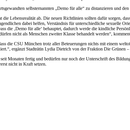
tsgewandten selbsternannten „Demo für alle“ zu distanzieren und den 
ht die Lebensrealität ab. Die neuen Richtlinien sollten dafür sorgen, d
dlichen dabei helfen, Verständnis für unterschiedliche sexuelle Orien
ass die ‚Demo für alle‘ behauptet, dadurch werde die kindliche Persönli
t dürfen nicht als Menschen zweiter Klasse behandelt werden“, komm
ass die CSU München trotz aller Beteuerungen nichts mit einem welto
t.“, ergänzt Stadträtin Lydia Dietrich von der Fraktion Die Grünen – r
 seit Monaten fertig und bedürfen nur noch der Unterschrift des Bildu
rst nicht in Kraft setzen.