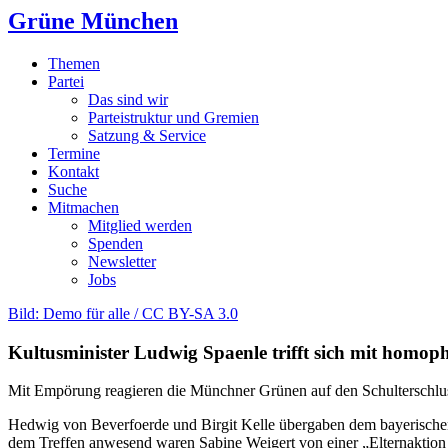
Grüne München
Themen
Partei
Das sind wir
Parteistruktur und Gremien
Satzung & Service
Termine
Kontakt
Suche
Mitmachen
Mitglied werden
Spenden
Newsletter
Jobs
Bild: Demo für alle / CC BY-SA 3.0
Kultusminister Ludwig Spaenle trifft sich mit homop
Mit Empörung reagieren die Münchner Grünen auf den Schulterschl
Hedwig von Beverfoerde und Birgit Kelle übergaben dem bayerischen K
dem Treffen anwesend waren Sabine Weigert von einer „Elternaktio