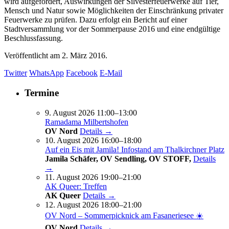
wird aufgefordert, Auswirkungen der Silvesterfeuerwerke auf Tier,
Mensch und Natur sowie Möglichkeiten der Einschränkung privater
Feuerwerke zu prüfen. Dazu erfolgt ein Bericht auf einer
Stadtversammlung vor der Sommerpause 2016 und eine endgültige
Beschlussfassung.
Veröffentlicht am
2. März 2016.
Twitter
WhatsApp
Facebook
E-Mail
Termine
9. August 2026 11:00–13:00
Ramadama Milbertshofen
OV Nord
Details →
10. August 2026 16:00–18:00
Auf ein Eis mit Jamila! Infostand am Thalkirchner Platz
Jamila Schäfer, OV Sendling, OV STOFF,
Details
→
11. August 2026 19:00–21:00
AK Queer: Treffen
AK Queer
Details →
12. August 2026 18:00–21:00
OV Nord – Sommerpicknick am Fasaneriesee ☀️
OV Nord
Details →