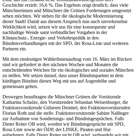
Geschichte erzielt: 16,6 %. Das Ergebnis zeigt deutlich, dass viele
Münchnerinnen und Münchner die Grünen Forderungen umgesetzt
sehen möchten. Wir stehen für die ökologische Modernisierung
dieser Stadt! Damit aus diesem Anspruch nun auch unverkennbar
Wirklichkeit wird, setzen wir uns für eine konsequente und
nachhaltige Wende samt verbindlicher Vorgaben in der
Klimaschutz-, Energie- und Verkehrspolitik in den
Bündnisverhandlungen mit der SPD, der Rosa-Liste und weiteren
Partnern ein.
Mit dem eindeutigen WählerInnenauftrag vom 16. März im Rücken
sind wir gefordert in den nächsten Wochen und Monaten die
entscheidenden Weichen für ein ökologisches und soziales München
zu stellen. Wir setzen darauf, dass unser Bündnispartner in dem
künftigen Bündnis diesen Weg mit uns auf Augenhöhe und
gemeinsam gehen.
Deswegen beauftragen die Münchner Grünen die Vorsitzende
Katharina Schulze, den Vorsitzenden Sebastian Weisenburger, die
Fraktionsvorsitzende Gülseren Demirel, den Fraktionsvorsitzenden
Florian Roth und die stellv. Fraktionsvorsitzende Sabine Nallinger
zur Aufnahme von Sondierungs- und Bündnisgesprächen. Falls
Dieter Reiter OB wird, werden wir Bündnisgespräche mit SPD,
Rosa Liste sowie der ÖDP, der LINKE, Piraten und Hut
aufnehmen. Falls Dieter Reiter nicht OB wird, verhandeln wir mit