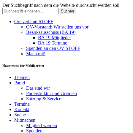
Der Suchbegriff nach dem die Website durchsucht werden soll.
Suchen
Ortsverband STOFF
OV-Vorstand: Wir stellen uns vor
Bezirksausschuss (BA 19)
BA 19 Mitglieder
BA 19 Termine
Spenden an den OV STOFF
Mach mit!
Hauptmenü für Mobilgeräte:
Themen
Partei
Das sind wir
Parteistruktur und Gremien
Satzung & Service
Termine
Kontakt
Suche
Mitmachen
Mitglied werden
Spenden