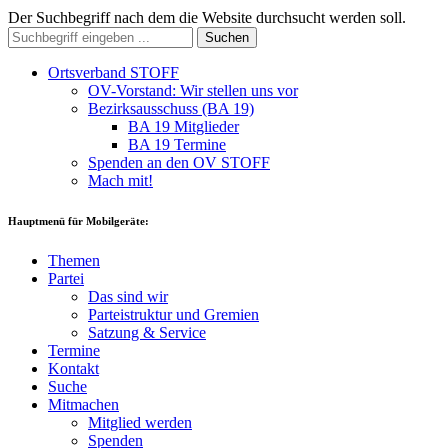
Der Suchbegriff nach dem die Website durchsucht werden soll.
Suchen
Ortsverband STOFF
OV-Vorstand: Wir stellen uns vor
Bezirksausschuss (BA 19)
BA 19 Mitglieder
BA 19 Termine
Spenden an den OV STOFF
Mach mit!
Hauptmenü für Mobilgeräte:
Themen
Partei
Das sind wir
Parteistruktur und Gremien
Satzung & Service
Termine
Kontakt
Suche
Mitmachen
Mitglied werden
Spenden