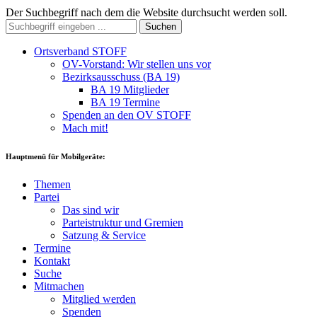
Der Suchbegriff nach dem die Website durchsucht werden soll.
Suchen
Ortsverband STOFF
OV-Vorstand: Wir stellen uns vor
Bezirksausschuss (BA 19)
BA 19 Mitglieder
BA 19 Termine
Spenden an den OV STOFF
Mach mit!
Hauptmenü für Mobilgeräte:
Themen
Partei
Das sind wir
Parteistruktur und Gremien
Satzung & Service
Termine
Kontakt
Suche
Mitmachen
Mitglied werden
Spenden