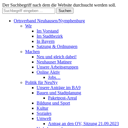
Der Suchbegriff nach dem die Website durchsucht werden soll.
Suchen
Ortsverband Neuhausen/Nymphenburg
Wir
Im Vorstand
Im Stadtbezirk
In Bayern
Satzung & Ordnungen
Machen
Neu und gleich dabei!
Neuhauser Matinee
Unsere Arbeitsgruppen
Online Aktiv
Jobs…
Politik für NeuNy
Unsere Anträge im BA9
Bauen und Stadtplanung
Paketpost-Areal
Bildung und Sport
Kultur
Soziales
Umwelt
Antrag an den OV, Sitzung 21.09.2023