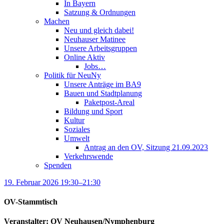
In Bayern
Satzung & Ordnungen
Machen
Neu und gleich dabei!
Neuhauser Matinee
Unsere Arbeitsgruppen
Online Aktiv
Jobs…
Politik für NeuNy
Unsere Anträge im BA9
Bauen und Stadtplanung
Paketpost-Areal
Bildung und Sport
Kultur
Soziales
Umwelt
Antrag an den OV, Sitzung 21.09.2023
Verkehrswende
Spenden
19. Februar 2026 19:30–21:30
OV-Stammtisch
Veranstalter: OV Neuhausen/Nymphenburg