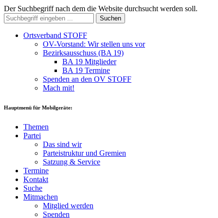
Der Suchbegriff nach dem die Website durchsucht werden soll.
Suchen
Ortsverband STOFF
OV-Vorstand: Wir stellen uns vor
Bezirksausschuss (BA 19)
BA 19 Mitglieder
BA 19 Termine
Spenden an den OV STOFF
Mach mit!
Hauptmenü für Mobilgeräte:
Themen
Partei
Das sind wir
Parteistruktur und Gremien
Satzung & Service
Termine
Kontakt
Suche
Mitmachen
Mitglied werden
Spenden