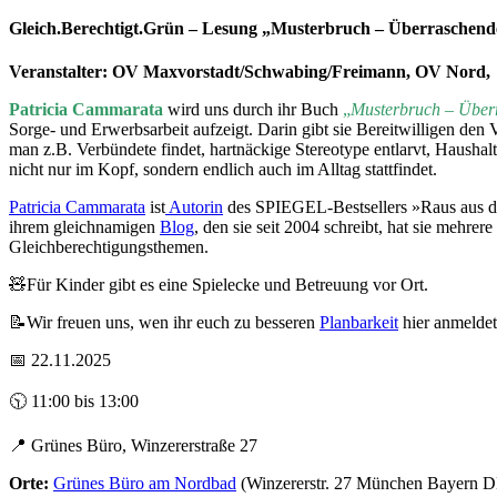
Gleich.Berechtigt.Grün – Lesung „Musterbruch – Überraschende
Veranstalter: OV Maxvorstadt/Schwabing/Freimann, OV Nord,
Patricia Cammarata
wird uns durch ihr Buch
„
Musterbruch – Überr
Sorge- und Erwerbsarbeit aufzeigt. Darin gibt sie Bereitwilligen de
man z.B. Verbündete findet, hartnäckige Stereotype entlarvt, Haushalt
nicht nur im Kopf, sondern endlich auch im Alltag stattfindet.
Patricia Cammarata
ist
Autorin
des SPIEGEL-Bestsellers »Raus aus der
ihrem gleichnamigen
Blog
, den sie seit 2004 schreibt, hat sie mehre
Gleichberechtigungsthemen.
🧸Für Kinder gibt es eine Spielecke und Betreuung vor Ort.
📝Wir freuen uns, wen ihr euch zu besseren
Planbarkeit
hier anmeldet
📅 22.11.2025
🕥 11:00 bis 13:00
📍 Grünes Büro, Winzererstraße 27
Orte:
Grünes Büro am Nordbad
(Winzererstr. 27 München Bayern D