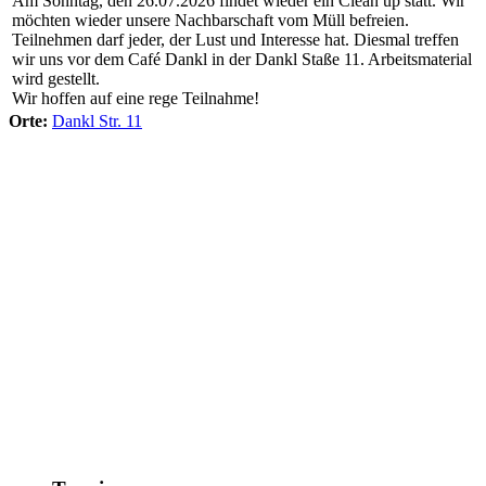
Am Sonntag, den 26.07.2026 findet wieder ein Clean up statt. Wir
möchten wieder unsere Nachbarschaft vom Müll befreien.
Teilnehmen darf jeder, der Lust und Interesse hat. Diesmal treffen
wir uns vor dem Café Dankl in der Dankl Staße 11. Arbeitsmaterial
wird gestellt.
Wir hoffen auf eine rege Teilnahme!
Orte:
Dankl Str. 11