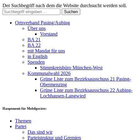
Der Suchbegriff nach dem die Website durchsucht werden soll.
Suchen
Ortsverband Pasing/Aubing
Über uns
Vorstand
BA 21
BA 22
mit Mandat für uns
in English
Spenden
Stimmkreisbüro München-West
Kommunalwahl 2026
Grüne Liste zum Bezirksausschuss 21 Pasing-
Obermenzing
Grüne Liste zum Bezirksausschuss 22 Aubing-
Lochhausen-Langwied
Hauptmenü für Mobilgeräte:
Themen
Partei
Das sind wir
Parteistruktur und Gremien