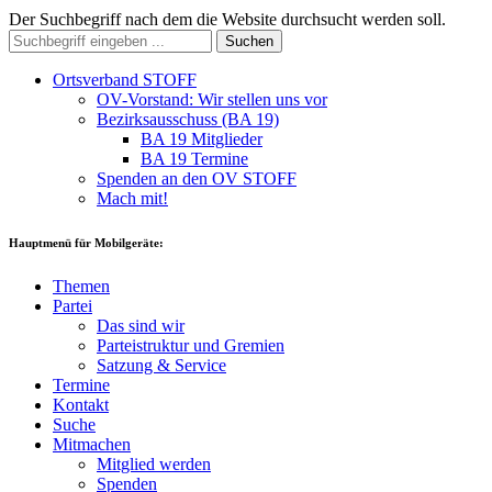
Der Suchbegriff nach dem die Website durchsucht werden soll.
Suchen
Ortsverband STOFF
OV-Vorstand: Wir stellen uns vor
Bezirksausschuss (BA 19)
BA 19 Mitglieder
BA 19 Termine
Spenden an den OV STOFF
Mach mit!
Hauptmenü für Mobilgeräte:
Themen
Partei
Das sind wir
Parteistruktur und Gremien
Satzung & Service
Termine
Kontakt
Suche
Mitmachen
Mitglied werden
Spenden