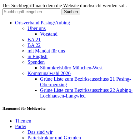
Der Suchbegriff nach dem die Website durchsucht werden soll.
Suchen
Ortsverband Pasing/Aubing
Über uns
Vorstand
BA 21
BA 22
mit Mandat für uns
in English
Spenden
Stimmkreisbüro München-West
Kommunalwahl 2026
Grüne Liste zum Bezirksausschuss 21 Pasing-
Obermenzing
Grüne Liste zum Bezirksausschuss 22 Aubing-
Lochhausen-Langwied
Hauptmenü für Mobilgeräte:
Themen
Partei
Das sind wir
Parteistruktur und Gremien