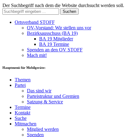
Der Suchbegriff nach dem die Website durchsucht werden soll.
Suchen
Ortsverband STOFF
OV-Vorstand: Wir stellen uns vor
Bezirksausschuss (BA 19)
BA 19 Mitglieder
BA 19 Termine
Spenden an den OV STOFF
Mach mit!
Hauptmenü für Mobilgeräte:
Themen
Partei
Das sind wir
Parteistruktur und Gremien
Satzung & Service
Termine
Kontakt
Suche
Mitmachen
Mitglied werden
Spenden