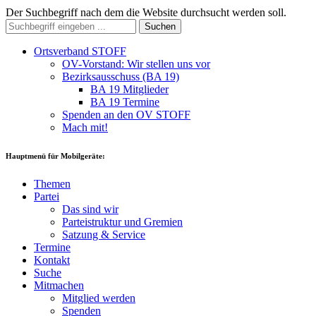
Der Suchbegriff nach dem die Website durchsucht werden soll.
Suchen
Ortsverband STOFF
OV-Vorstand: Wir stellen uns vor
Bezirksausschuss (BA 19)
BA 19 Mitglieder
BA 19 Termine
Spenden an den OV STOFF
Mach mit!
Hauptmenü für Mobilgeräte:
Themen
Partei
Das sind wir
Parteistruktur und Gremien
Satzung & Service
Termine
Kontakt
Suche
Mitmachen
Mitglied werden
Spenden