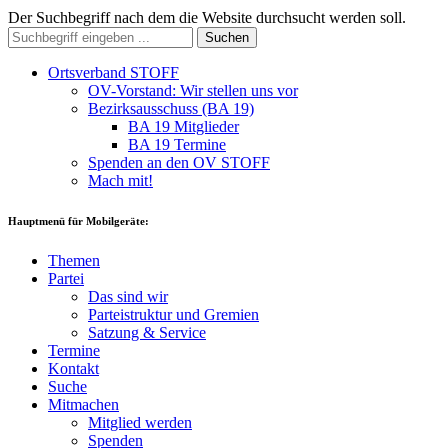
Der Suchbegriff nach dem die Website durchsucht werden soll.
Suchen
Ortsverband STOFF
OV-Vorstand: Wir stellen uns vor
Bezirksausschuss (BA 19)
BA 19 Mitglieder
BA 19 Termine
Spenden an den OV STOFF
Mach mit!
Hauptmenü für Mobilgeräte:
Themen
Partei
Das sind wir
Parteistruktur und Gremien
Satzung & Service
Termine
Kontakt
Suche
Mitmachen
Mitglied werden
Spenden