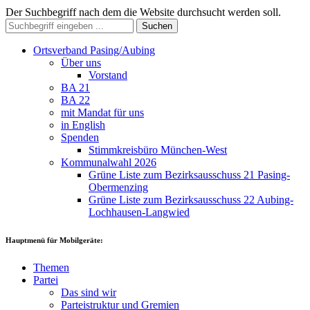
Der Suchbegriff nach dem die Website durchsucht werden soll.
Suchen
Ortsverband Pasing/Aubing
Über uns
Vorstand
BA 21
BA 22
mit Mandat für uns
in English
Spenden
Stimmkreisbüro München-West
Kommunalwahl 2026
Grüne Liste zum Bezirksausschuss 21 Pasing-
Obermenzing
Grüne Liste zum Bezirksausschuss 22 Aubing-
Lochhausen-Langwied
Hauptmenü für Mobilgeräte:
Themen
Partei
Das sind wir
Parteistruktur und Gremien