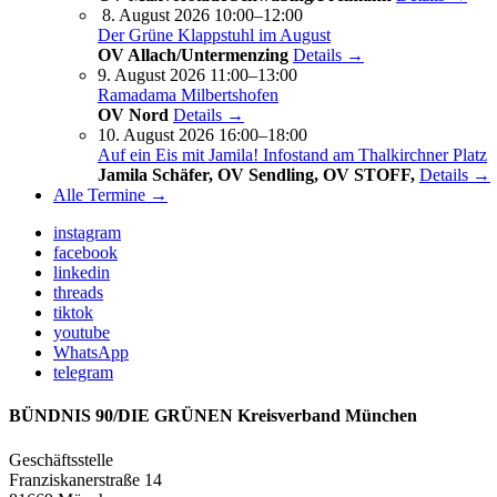
8. August 2026 10:00–12:00
Der Grüne Klappstuhl im August
OV Allach/Untermenzing
Details →
9. August 2026 11:00–13:00
Ramadama Milbertshofen
OV Nord
Details →
10. August 2026 16:00–18:00
Auf ein Eis mit Jamila! Infostand am Thalkirchner Platz
Jamila Schäfer, OV Sendling, OV STOFF,
Details →
Alle Termine →
instagram
facebook
linkedin
threads
tiktok
youtube
WhatsApp
telegram
BÜNDNIS 90/DIE GRÜNEN Kreisverband München
Geschäftsstelle
Franziskanerstraße 14